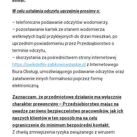
W celu ustalenia odczytu uprzejmie prosimy o:
– telefoniczne podawanie odczytów wodomierzy,
– pozostawianie kartek ze stanem wodomierza
wetkniętych bądź przyklejonych do drzwi mieszkań, po
uprzednim powiadomieniu przez Przedsiębiorstwo o
terminie odczytu,
– skorzystania za pośrednictwem strony internetowej
https://pwikdelfin-zabkowiceslaskie.pl
z Internetowego
Biura Obsługi, umożliwiającego podawanie odczytów oraz
załatwienie innych formalności poprzez formę
elektroniczną.
Zaznaczam, że przedmiotowe działanie ma wyłącznie
charakter prewencyjny – Przedsiębiorstwo mając na
uwadze zarówno bezpieczeństwo pracowników, jak ich
naszych klientów w ten sposób ma na celu
ograniczenie do minimum bezpośredni kontakt.
Z chwilą zmniejszenia ryzyka związanego z wirusem