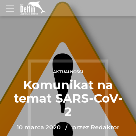
AKTUALNOŚCI
Komunikat na
temat SARS-CoV-
2
10 marca 2020
przez Redaktor