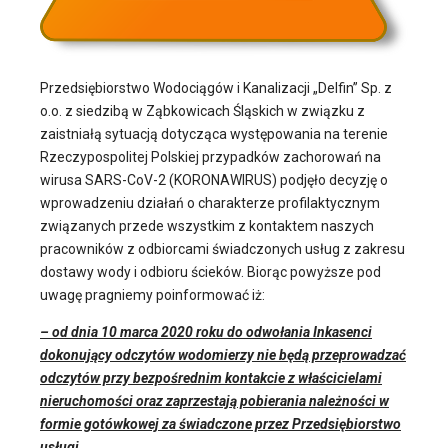
Przedsiębiorstwo Wodociągów i Kanalizacji „Delfin” Sp. z
o.o. z siedzibą w Ząbkowicach Śląskich w związku z
zaistniałą sytuacją dotycząca występowania na terenie
Rzeczypospolitej Polskiej przypadków zachorowań na
wirusa SARS-CoV-2 (KORONAWIRUS) podjęło decyzję o
wprowadzeniu działań o charakterze profilaktycznym
związanych przede wszystkim z kontaktem naszych
pracowników z odbiorcami świadczonych usług z zakresu
dostawy wody i odbioru ścieków. Biorąc powyższe pod
uwagę pragniemy poinformować iż:
– od dnia 10 marca 2020 roku do odwołania Inkasenci
dokonujący odczytów wodomierzy nie będą przeprowadzać
odczytów przy bezpośrednim kontakcie z właścicielami
nieruchomości oraz zaprzestają pobierania należności w
formie gotówkowej za świadczone przez Przedsiębiorstwo
usługi.