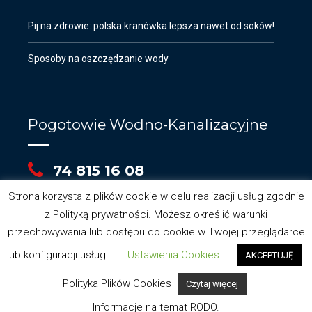
Pij na zdrowie: polska kranówka lepsza nawet od soków!
Sposoby na oszczędzanie wody
Pogotowie Wodno-Kanalizacyjne
74 815 16 08
Strona korzysta z plików cookie w celu realizacji usług zgodnie
z Polityką prywatności. Możesz określić warunki
przechowywania lub dostępu do cookie w Twojej przeglądarce
lub konfiguracji usługi.
Ustawienia Cookies
AKCEPTUJĘ
Polityka Plików Cookies
Czytaj więcej
Opracowanie: Alink Multimedia @ 2019
Informacje na temat RODO.