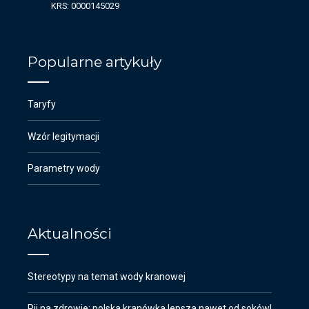
KRS: 0000145029
Popularne artykuły
Taryfy
Wzór legitymacji
Parametry wody
Aktualności
Stereotypy na temat wody kranowej
Pij na zdrowie: polska kranówka lepsza nawet od soków!