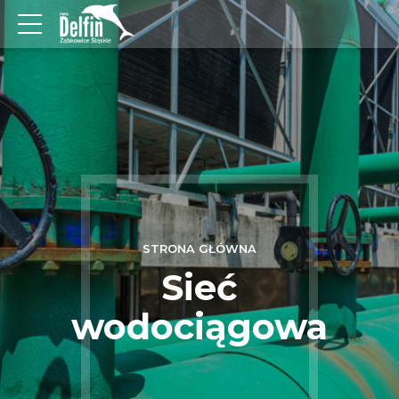
STRONA GŁÓWNA
Sieć
wodociągowa