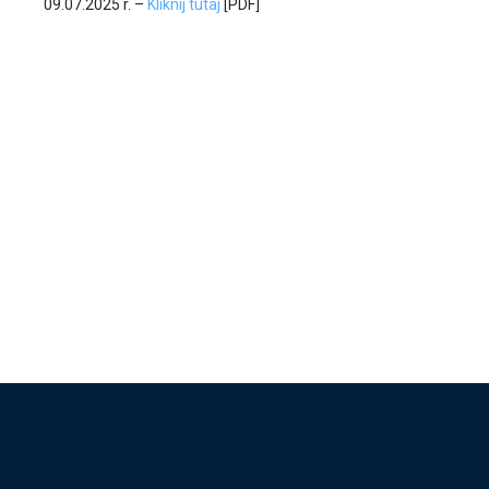
09.07.2025 r. –
Kliknij tutaj
[PDF]