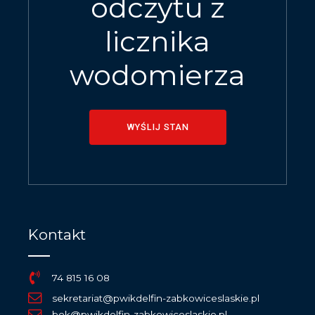
odczytu z
licznika
wodomierza
WYŚLIJ STAN
Kontakt
74 815 16 08
sekretariat@pwikdelfin-zabkowiceslaskie.pl
bok@pwikdelfin-zabkowiceslaskie.pl