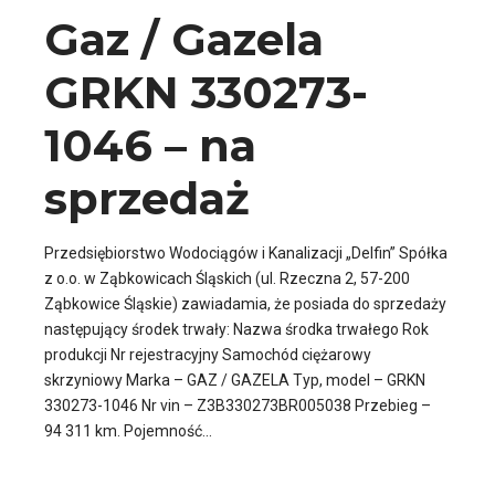
Gaz / Gazela
GRKN 330273-
1046 – na
sprzedaż
Przedsiębiorstwo Wodociągów i Kanalizacji „Delfin” Spółka
z o.o. w Ząbkowicach Śląskich (ul. Rzeczna 2, 57-200
Ząbkowice Śląskie) zawiadamia, że posiada do sprzedaży
następujący środek trwały: Nazwa środka trwałego Rok
produkcji Nr rejestracyjny Samochód ciężarowy
skrzyniowy Marka – GAZ / GAZELA Typ, model – GRKN
330273-1046 Nr vin – Z3B330273BR005038 Przebieg –
94 311 km. Pojemność...