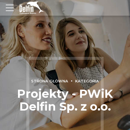
STRONA GŁÓWNA
KATEGORIA
Projekty - PWiK
Delfin Sp. z o.o.