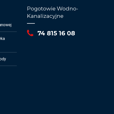
Pogotowie Wodno-
Kanalizacyjne
anowej
74 815 16 08
wka
ody