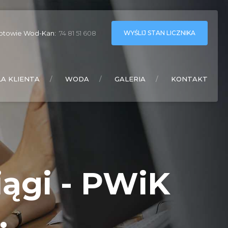
WYŚLIJ STAN LICZNIKA
otowie Wod-Kan:
74 81 51 608
LA KLIENTA
WODA
GALERIA
KONTAKT
ągi - PWiK
.