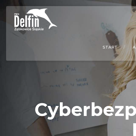
START
A
Cyberbezp