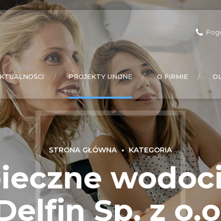
Pog
KTUALNOŚCI
PROJEKTY UNIJNE
O FIRMIE
D
STRONA GŁÓWNA
KATEGORIA
ieczne wodoci
Delfin Sp. z o.o