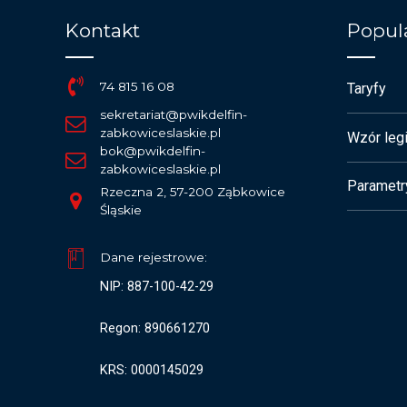
Kontakt
Popula
74 815 16 08
Taryfy
sekretariat@pwikdelfin-
zabkowiceslaskie.pl
Wzór legi
bok@pwikdelfin-
zabkowiceslaskie.pl
Parametr
Rzeczna 2, 57-200 Ząbkowice
Śląskie
Dane rejestrowe:
NIP: 887-100-42-29
Regon: 890661270
KRS: 0000145029