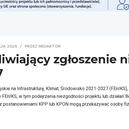
AJA 2026
PRZEZ REDAKTOR
wiający zgłoszenie n
7
skie na Infrastrukturę, Klimat, Środowisko 2021-2027 (FEnIKS)
FEnIKS, w tym podejrzenia niezgodności projektu lub działań Be
 z postanowieniami KPP lub KPON mogą przekazywać osoby fizycz