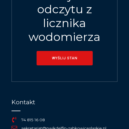
odczytu z
licznika
wodomierza
WYŚLIJ STAN
Kontakt
74 815 16 08
sekretariat@pwikdelfin-zabkowiceslaskie.pl