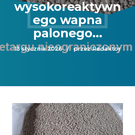
wysokoreaktywn
ego wapna
palonego…
13 stycznia 2026
przez Redaktor