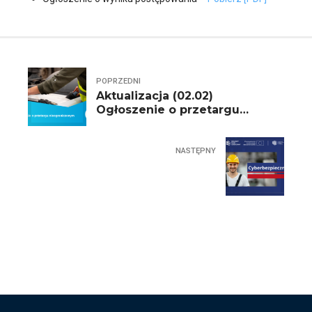
POPRZEDNI
Aktualizacja (02.02)
Ogłoszenie o przetargu
nieograniczonym "Załadunek,
transport i
zagospodarowanie....
NASTĘPNY