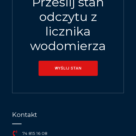
Prześlij stan
odczytu z
licznika
wodomierza
WYŚLIJ STAN
Kontakt
74 815 16 08