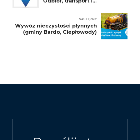
Odbiór, transport i
zagospodarowanie osadów
ściekowych z oczyszczalni
ścieków
NASTĘPNY
Wywóz nieczystości płynnych
(gminy Bardo, Ciepłowody)