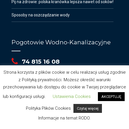
Pij na zdrowie: polska kranówka lepsza nawet od soków!
Sposoby na oszczędzanie wody
Pogotowie Wodno-Kanalizacyjne
74 815 16 08
Strona korzysta z plików cookie w celu realizacji usług zgodnie
z Polityką prywatności. Możesz określić warunki
przechowywania lub dostępu do cookie w Twojej przeglądarce
lub konfiguracji usługi.
Ustawienia Cookies
AKCEPTUJĘ
Polityka Plików Cookies
Czytaj więcej
Opracowanie: Alink Multimedia @ 2019
Informacje na temat RODO.