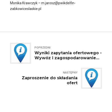
Monika Krawczyk – m.jarosz@pwikdelfin-
zabkowiceslaskie.pl
POPRZEDNI
Wyniki zapytania ofertowego -
Wywóz i zagospodarowanie
osadów ściekowych, skratek i
zawartości piaskowników
NASTĘPNY
Zaproszenie do składania
ofert