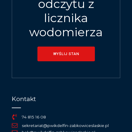
odczytu z
licznika
wodomierza
WYŚLIJ STAN
Kontakt
74 815 16 08
sekretariat@pwikdelfin-zabkowiceslaskie.pl