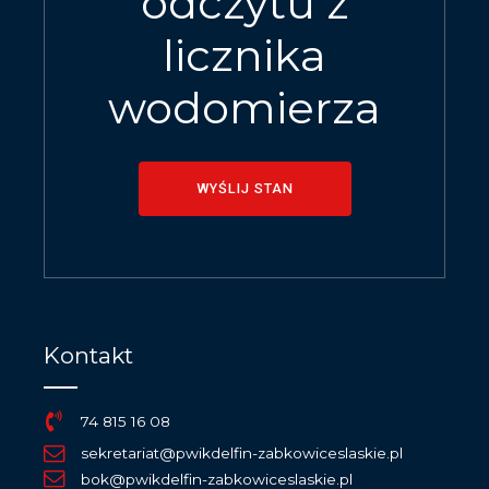
odczytu z
licznika
wodomierza
WYŚLIJ STAN
Kontakt
74 815 16 08
sekretariat@pwikdelfin-zabkowiceslaskie.pl
bok@pwikdelfin-zabkowiceslaskie.pl