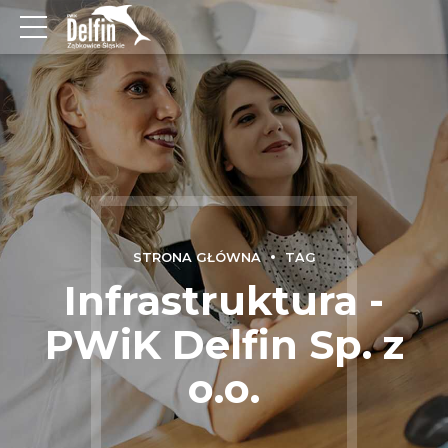
STRONA GŁÓWNA
TAG
Infrastruktura -
PWiK Delfin Sp. z
o.o.