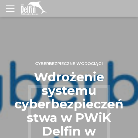
CYBERBEZPIECZNE WODOCIĄGI
Wdrożenie
systemu
cyberbezpieczeń
stwa w PWiK
Delfin w