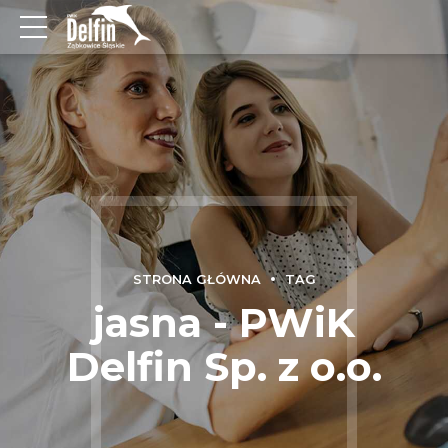
STRONA GŁÓWNA
TAG
jasna - PWiK
Delfin Sp. z o.o.