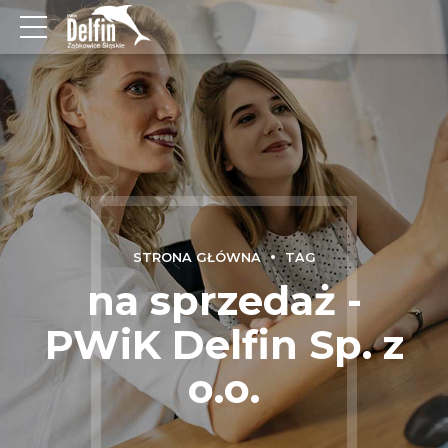
STRONA GŁÓWNA
TAG
na sprzedaż -
PWiK Delfin Sp. z
o.o.