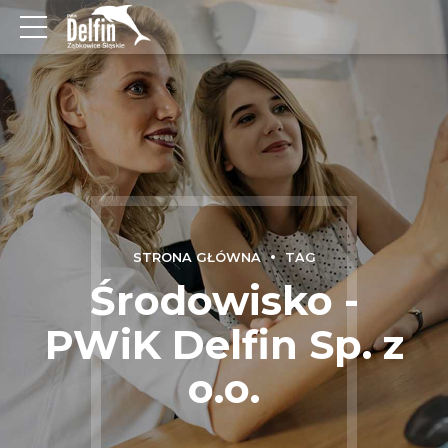
STRONA GŁÓWNA
TAG
Środowisko -
PWiK Delfin Sp. z
o.o.