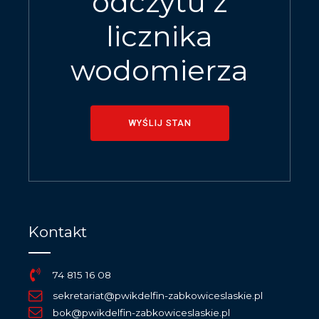
odczytu z
licznika
wodomierza
WYŚLIJ STAN
Kontakt
74 815 16 08
sekretariat@pwikdelfin-zabkowiceslaskie.pl
bok@pwikdelfin-zabkowiceslaskie.pl