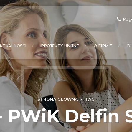
Pog
KTUALNOŚCI
PROJEKTY UNIJNE
O FIRMIE
D
STRONA GŁÓWNA
TAG
 PWiK Delfin Sp