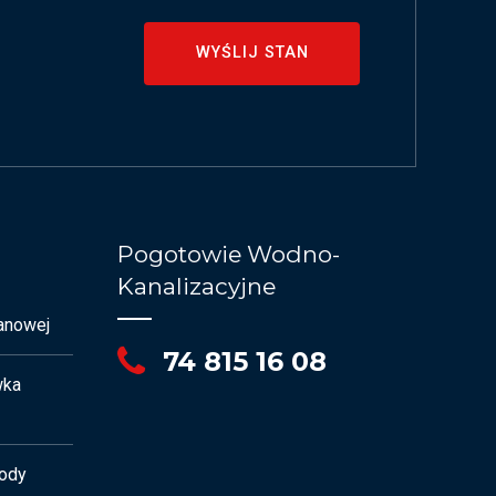
WYŚLIJ STAN
Pogotowie Wodno-
Kanalizacyjne
anowej
74 815 16 08
wka
ody