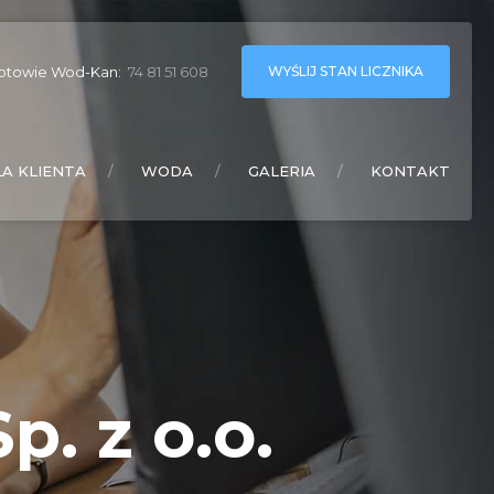
WYŚLIJ STAN LICZNIKA
otowie Wod-Kan:
74 81 51 608
LA KLIENTA
WODA
GALERIA
KONTAKT
. z o.o.