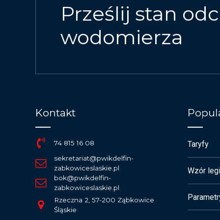
Prześlij stan odc
wodomierza
Kontakt
Popula
74 815 16 08
Taryfy
sekretariat@pwikdelfin-
zabkowiceslaskie.pl
Wzór legi
bok@pwikdelfin-
zabkowiceslaskie.pl
Parametr
Rzeczna 2, 57-200 Ząbkowice
Śląskie