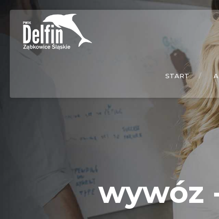
START
A
wywóz -