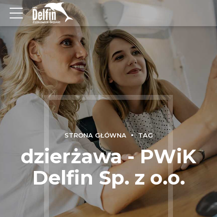
STRONA GŁÓWNA
TAG
dzierżawa - PWiK
Delfin Sp. z o.o.