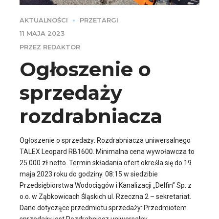
AKTUALNOŚCI
PRZETARGI
11 MAJA 2023
PRZEZ REDAKTOR
Ogłoszenie o
sprzedaży
rozdrabniacza
Ogłoszenie o sprzedaży: Rozdrabniacza uniwersalnego
TALEX Leopard RB1600. Minimalna cena wywoławcza to
25.000 zł netto. Termin składania ofert określa się do 19
maja 2023 roku do godziny. 08:15 w siedzibie
Przedsiębiorstwa Wodociągów i Kanalizacji „Delfin” Sp. z
o.o. w Ząbkowicach Śląskich ul. Rzeczna 2 – sekretariat.
Dane dotyczące przedmiotu sprzedaży: Przedmiotem
sprzedaży jest Rozdrabniacz uniwersalny...