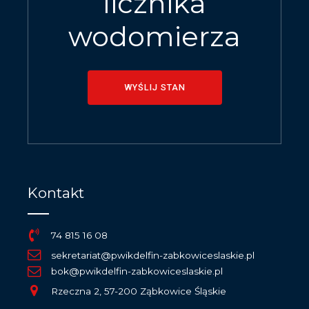
licznika
wodomierza
WYŚLIJ STAN
Kontakt
74 815 16 08
sekretariat@pwikdelfin-zabkowiceslaskie.pl
bok@pwikdelfin-zabkowiceslaskie.pl
Rzeczna 2, 57-200 Ząbkowice Śląskie