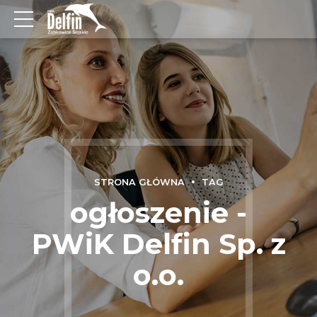
STRONA GŁÓWNA
TAG
ogłoszenie -
PWiK Delfin Sp. z
o.o.