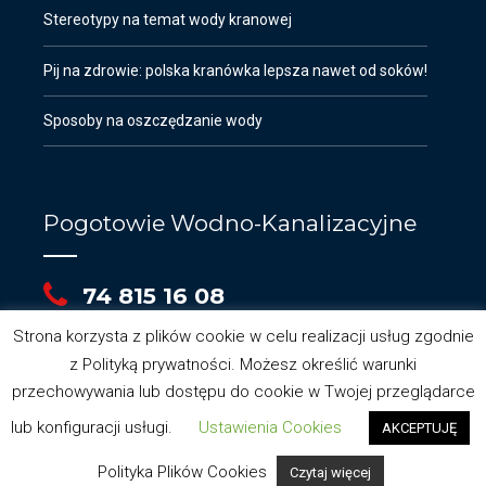
Stereotypy na temat wody kranowej
Pij na zdrowie: polska kranówka lepsza nawet od soków!
Sposoby na oszczędzanie wody
Pogotowie Wodno-Kanalizacyjne
74 815 16 08
Strona korzysta z plików cookie w celu realizacji usług zgodnie
z Polityką prywatności. Możesz określić warunki
przechowywania lub dostępu do cookie w Twojej przeglądarce
lub konfiguracji usługi.
Ustawienia Cookies
AKCEPTUJĘ
Polityka Plików Cookies
Czytaj więcej
Opracowanie: Alink Multimedia @ 2019