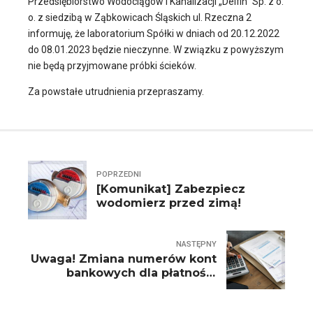
Przedsiębiorstwo Wodociągów i Kanalizacji „Delfin” Sp. z o.
o. z siedzibą w Ząbkowicach Śląskich ul. Rzeczna 2
informuję, że laboratorium Spółki w dniach od 20.12.2022
do 08.01.2023 będzie nieczynne. W związku z powyższym
nie będą przyjmowane próbki ścieków.
Za powstałe utrudnienia przepraszamy.
POPRZEDNI
[Komunikat] Zabezpiecz
wodomierz przed zimą!
NASTĘPNY
Uwaga! Zmiana numerów kont
bankowych dla płatności
indywidualnych.