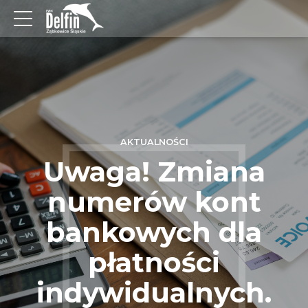
AKTUALNOŚCI
Uwaga! Zmiana
numerów kont
bankowych dla
płatności
indywidualnych.