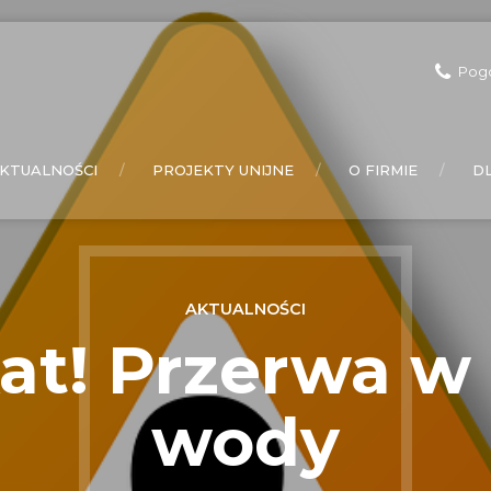
Pog
KTUALNOŚCI
PROJEKTY UNIJNE
O FIRMIE
D
AKTUALNOŚCI
t! Przerwa w
wody