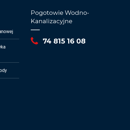
Pogotowie Wodno-
Kanalizacyjne
anowej
74 815 16 08
wka
ody