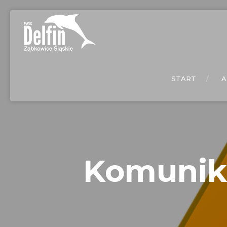
START
A
Komunika