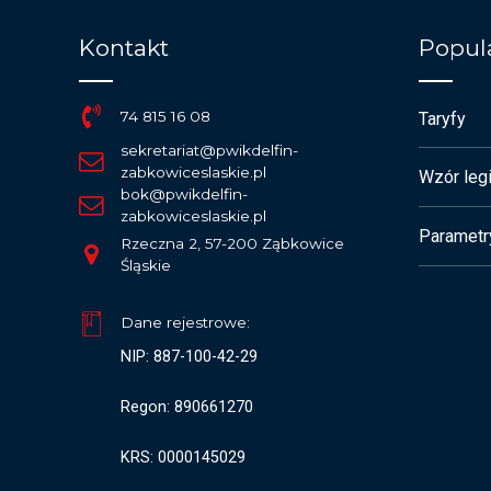
Kontakt
Popula
74 815 16 08
Taryfy
sekretariat@pwikdelfin-
zabkowiceslaskie.pl
Wzór legi
bok@pwikdelfin-
zabkowiceslaskie.pl
Parametr
Rzeczna 2, 57-200 Ząbkowice
Śląskie
Dane rejestrowe:
NIP: 887-100-42-29
Regon: 890661270
KRS: 0000145029