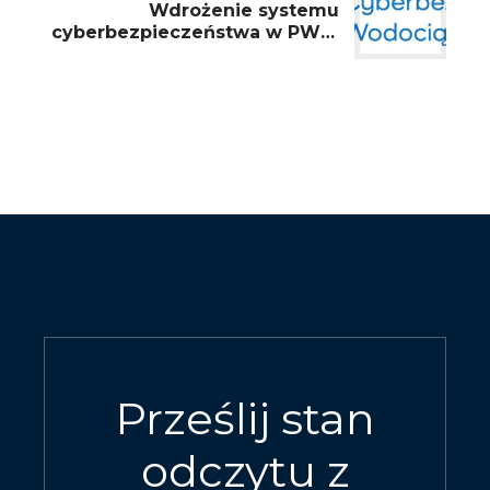
Wdrożenie systemu
cyberbezpieczeństwa w PWiK
Delfin w Ząbkowicach Śląskich
sp. z o. o.
Prześlij stan
odczytu z