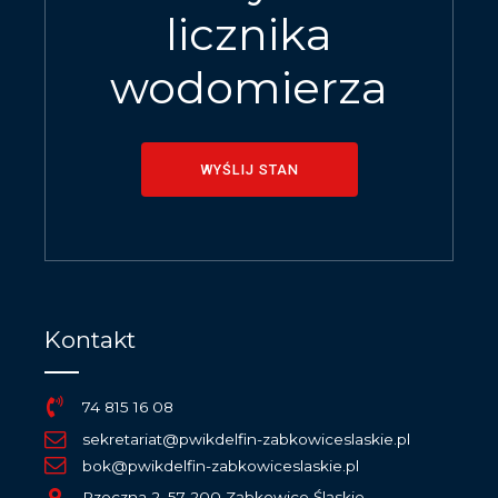
licznika
wodomierza
WYŚLIJ STAN
Kontakt
74 815 16 08
sekretariat@pwikdelfin-zabkowiceslaskie.pl
bok@pwikdelfin-zabkowiceslaskie.pl
Rzeczna 2, 57-200 Ząbkowice Śląskie