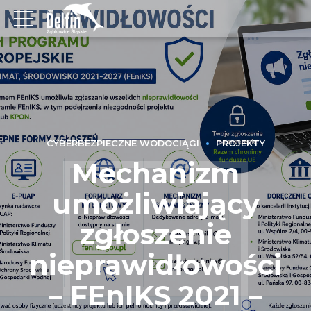
CYBERBEZPIECZNE WODOCIĄGI
PROJEKTY
Mechanizm
umożliwiający
zgłoszenie
nieprawidłowości
– FEnIKS 2021 –