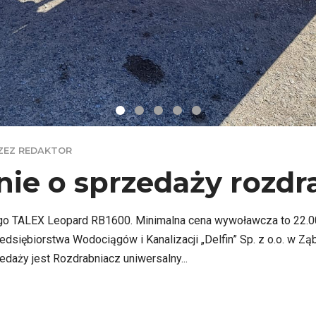
ZEZ REDAKTOR
ie o sprzedaży rozdr
o TALEX Leopard RB1600. Minimalna cena wywoławcza to 22.000 z
dsiębiorstwa Wodociągów i Kanalizacji „Delfin” Sp. z o.o. w Ząb
aży jest Rozdrabniacz uniwersalny...