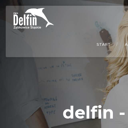
START
A
delfin 