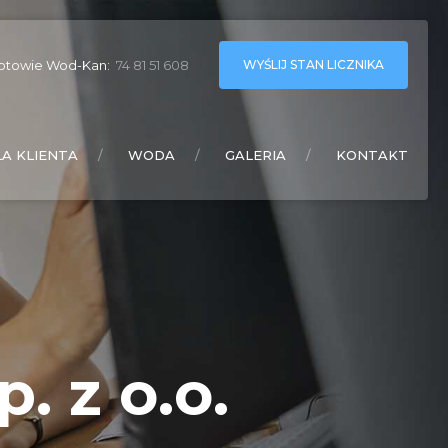
WYŚLIJ STAN LICZNIKA
otowie Wod-Kan:
74 81 51 608
LA KLIENTA
WODA
GALERIA
KONTAKT
. z o.o.