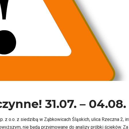
ynne! 31.07. – 04.08.
. z o.o. z siedzibą w Ząbkowicach Śląskich, ulica Rzeczna 2, inf
powyższym, nie będą przyjmowane do analizy próbki ścieków. 