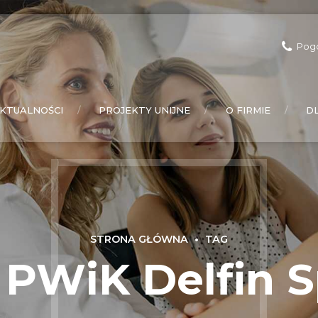
Pog
KTUALNOŚCI
PROJEKTY UNIJNE
O FIRMIE
D
STRONA GŁÓWNA
TAG
- PWiK Delfin Sp